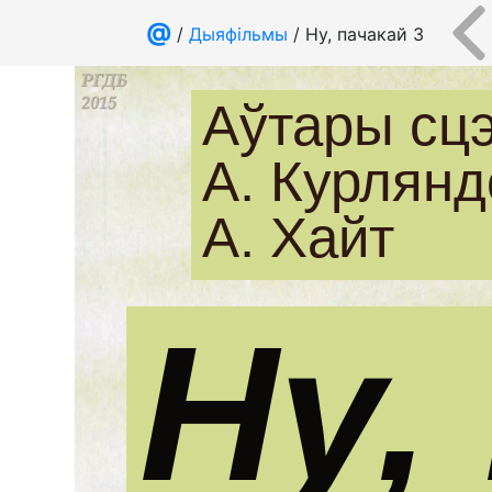
@
/
Дыяфільмы
/ Ну, пачакай 3