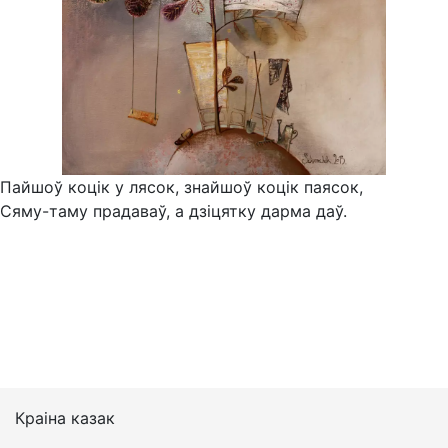
Пайшоў коцік у лясок, знайшоў коцік паясок,
Сяму-таму прадаваў, а дзіцятку дарма даў.
Краіна казак