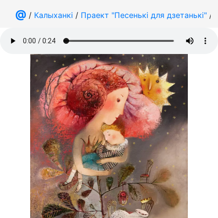
@
/
Калыханкі
/
Праект "Песенькі для дзетанькі"
/ 