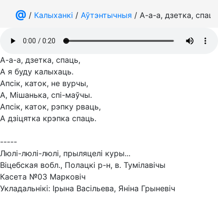
@
/
Калыханкі
/
Аўтэнтычныя
/ А-а-а, дзетка, спаць
А-а-а, дзетка, спаць,
А я буду калыхаць.
Апсік, каток, не вурчы,
А, Мішанька, спі-маўчы.
Апсік, каток, рэпку рваць,
А дзіцятка крэпка спаць.
-----
Люлі-люлі-люлі, прыляцелі куры...
Віцебская вобл., Полацкі р-н, в. Тумілавічы
Касета №03 Марковіч
Укладальнікі: Ірына Васільева, Яніна Грыневіч