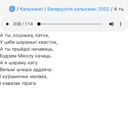
@
/
Калыханкі
/
Беларускія калыханкі 2002
/ А ты, 
А ты, коцінька, каток,
У цябе шэранькі хвасток,
А ты прыйдзі начаваць,
Будзем Міколу качаць.
А я шэраму кату
Вельмі шчыра аддзячу:
І куўшынчык малака,
І кавалак пірага.