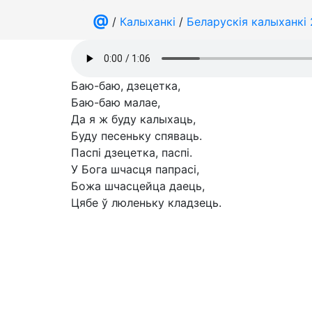
@
/
Калыханкі
/
Беларускія калыханкі
Баю-баю, дзецетка,
Баю-баю малае,
Да я ж буду калыхаць,
Буду песеньку спяваць.
Паспі дзецетка, паспі.
У Бога шчасця папрасі,
Божа шчасцейца даець,
Цябе ў люленьку кладзець.