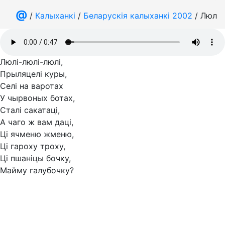
@
/
Калыханкі
/
Беларускія калыханкі 2002
/ Люлі-
Люлі-люлі-люлі,
Прыляцелі куры,
Селі на варотах
У чырвоных ботах,
Сталі сакатаці,
А чаго ж вам даці,
Ці ячменю жменю,
Ці гароху троху,
Ці пшаніцы бочку,
Майму галубочку?