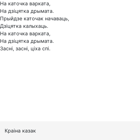
На каточка варката,
На дзіцятка дрымата.
Прыйдзе каточак начаваць,
Дзіцятка калыхаць.
На каточка варката,
На дзіцятка дрымата.
Засні, засні, ціха спі.
Краіна казак