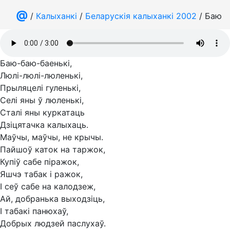
@
/
Калыханкі
/
Беларускія калыханкі 2002
/ Баю-б
Баю-баю-баенькі,
Люлі-люлі-люленькі,
Прыляцелі гуленькі,
Селі яны ў люленькі,
Сталі яны куркатаць
Дзіцятачка калыхаць.
Маўчы, маўчы, не крычы.
Пайшоў каток на таржок,
Купіў сабе піражок,
Яшчэ табак і ражок,
І сеў сабе на калодзеж,
Ай, добранька выходзіць,
І табакі панюхаў,
Добрых людзей паслухаў.