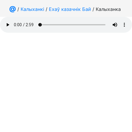
@
/
Калыханкі
/
Ехаў казачнік Бай
/ Калыханка