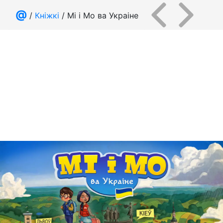
@
/
Кніжкі
/ Мі і Мо ва Украіне