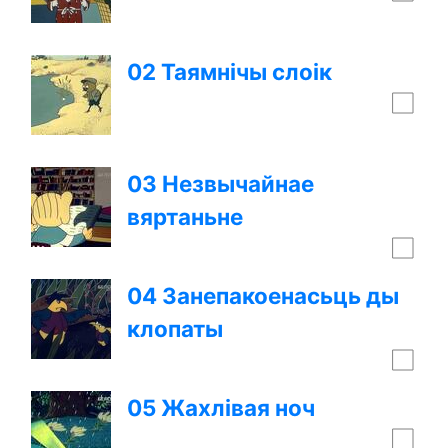
02 Таямнічы слоік
03 Незвычайнае
вяртаньне
04 Занепакоенасьць ды
клопаты
05 Жахлівая ноч