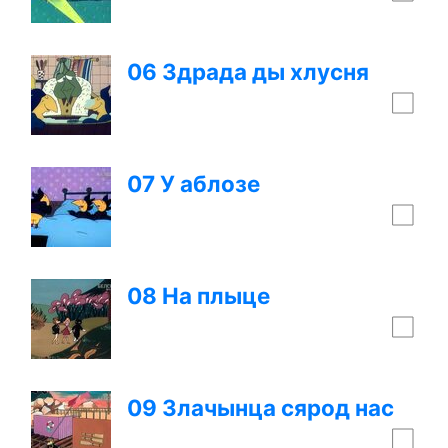
06 Здрада ды хлусня
07 У аблозе
08 На плыце
09 Злачынца сярод нас