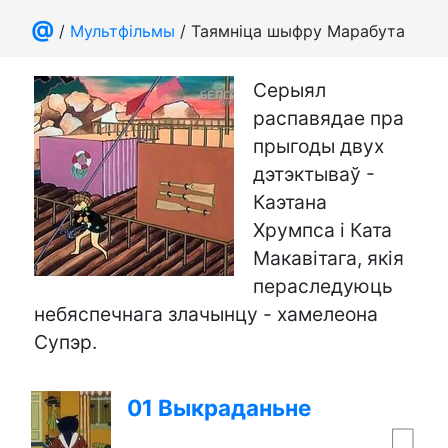
@
/
Мультфільмы
/ Таямніца шыфру Марабута
Серыял
распавядае пра
прыгоды двух
дэтэктываў -
Каэтана
Хрумпса і Ката
Макавітага, якія
пераследуюць
небяспечнага злачынцу - хамелеона
Супэр.
01 Выкраданьне