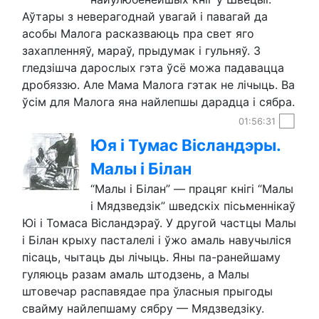
Аўтары з неверагоднай увагай і павагай да
асобы Малога расказваюць пра свет яго
захапленняў, мараў, прыдумак і гульняў. З
гледзішча дарослых гэта ўсё можа падавацца
дробяззю. Але Мама Малога гэтак не лічыць. Ва
ўсім для Малога яна найлепшы дарадца і сябра.
01:56:31
Юя і Тумас Вісландэры.
Малы і Білан
“Малы і Білан” — працяг кнігі “Малы
і Мядзведзік” шведскіх пісьменнікаў
Юі і Томаса Вісландэраў. У другой частцы Малы
і Білан крыху пасталелі і ўжо амаль навучыліся
пісаць, чытаць ды лічыць. Яны па-ранейшаму
гуляюць разам амаль штодзень, а Малы
штовечар распавядае пра ўласныя прыгоды
свайму найлепшаму сябру — Мядзведзіку.