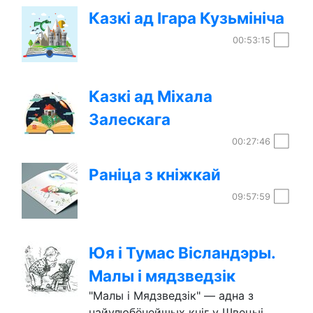
Казкі ад Ігара Кузьмініча
00:53:15
Казкі ад Міхала
Залескага
00:27:46
Раніца з кніжкай
09:57:59
Юя і Тумас Вісландэры.
Малы і мядзведзік
"Малы і Мядзведзік" ― адна з
найулюбёнейшых кніг у Швецыі.