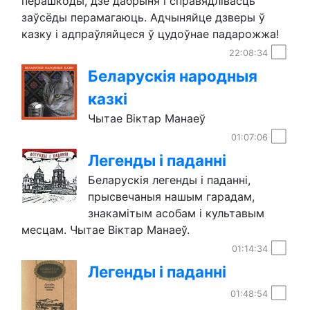
перашкоды, дзе дабрыня і справядлівасць
заўсёды перамагаюць. Адчыняйце дзверы ў
казку і адпраўляйцеся ў цудоўнае падарожжа!
22:08:34
Беларускія народныя
казкі
Чытае Віктар Манаеў
01:07:06
Легенды і паданні
Беларускія легенды і паданні,
прысвечаныя нашым гарадам,
знакамітым асобам і культавым
месцам. Чытае Віктар Манаеў.
01:14:34
Легенды і паданні
01:48:54