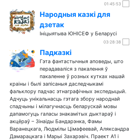
01:45:53
Народныя казкі для
дзетак
Ініцыятыва ЮНІСЕФ у Беларусі
03:28:38
Падказкі
Гэта фантастычныя аповеды, што
перадаваліся з пакалення ў
пакаленне ў розных кутках нашай
краіны і былі запісаныя даследчыкамі
фальклору падчас этнаграфічных экспедыцый.
Адчуць унікальнасць гэтага збору народнай
спадчыны і мілагучнасць беларускай мовы
дапамогуць галасы знакамітых дыктараў і
акцёраў – Зінаіды Бандарэнка, Фамы
Варанецкага, Людмілы Цімафеевай, Аляксандра
Дамарацкага і Марыі Захарэвіч. Праект А1 і