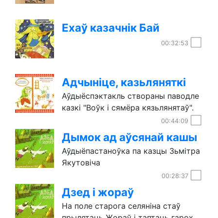
Ехаў казачнік Бай
00:32:53
Адчыніце, казьляняткі
Аўдыёспэктакль створаны паводле
казкі "Воўк і сямёра кязьлянятаў".
00:44:09
Дымок ад аўсянай кашы
Аўдыёпастаноўка па казцы Зьмітра
Якутовіча
00:28:37
Дзед і жораў
На поле старога селяніна стаў
прылятаць Жораў і таптаць гарох.