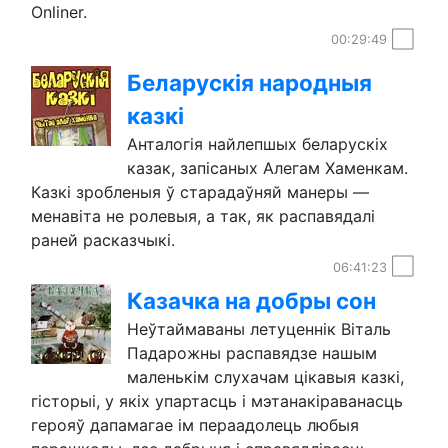
Onliner.
00:29:49
Беларускія народныя
казкі
Анталогія найлепшых беларускіх
казак, запісаных Алегам Хаменкам.
Казкі зробленыя ў старадаўняй манеры —
менавіта не ролевыя, а так, як распавядалі
раней расказчыкі.
06:41:23
Казачка на добры сон
Неўтаймаваны летуценнік Віталь
Падарожны распавядзе нашым
маленькім слухачам цікавыя казкі,
гісторыі, у якіх упартасць і мэтанакіраванасць
герояў дапамагае ім пераадолець любыя